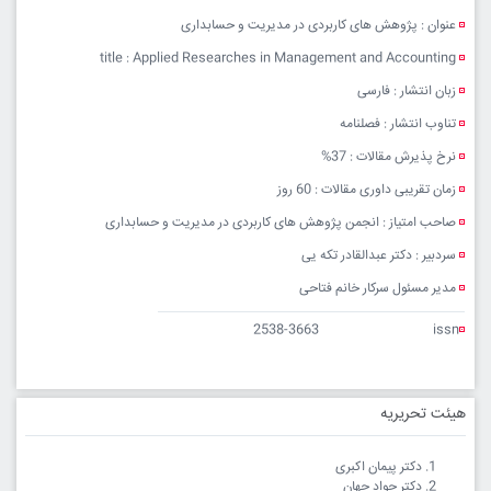
عنوان : پژوهش های کاربردی در مدیریت و حسابداری
title : Applied Researches in Management and Accounting
زبان انتشار : فارسی
تناوب انتشار : فصلنامه
نرخ پذیرش مقالات : 37%
زمان تقریبی داوری مقالات : 60 روز
صاحب امتیاز : انجمن پژوهش های کاربردی در مدیریت و حسابداری
سردبیر : دکتر عبدالقادر تکه یی
مدیر مسئول سرکار خانم فتاحی
2538-3663
issn
هیئت تحریریه
دکتر پیمان اکبری
دکتر جواد جهان