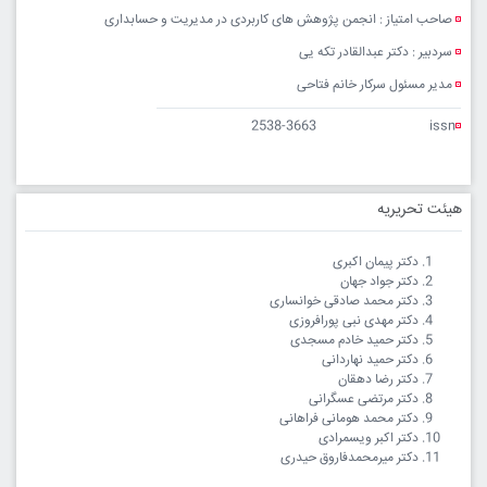
صاحب امتیاز : انجمن پژوهش های کاربردی در مدیریت و حسابداری
سردبیر : دکتر عبدالقادر تکه یی
مدیر مسئول سرکار خانم فتاحی
2538-3663
issn
هیئت تحریریه
دکتر پیمان اکبری
دکتر جواد جهان
دکتر محمد صادقی خوانساری
دکتر مهدی نبی پورافروزی
دکتر حمید خادم مسجدی
دکتر حمید نهاردانی
دکتر رضا دهقان
دکتر مرتضی عسگرانی
دکتر محمد هومانی فراهانی
دکتر اکبر ویسمرادی
دکتر میرمحمدفاروق حیدری