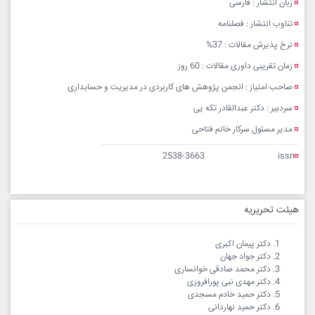
زبان انتشار : فارسی
تناوب انتشار : فصلنامه
نرخ پذیرش مقالات : 37%
زمان تقریبی داوری مقالات : 60 روز
صاحب امتیاز : انجمن پژوهش های کاربردی در مدیریت و حسابداری
سردبیر : دکتر عبدالقادر تکه یی
مدیر مسئول سرکار خانم فتاحی
2538-3663
issn
هیئت تحریریه
دکتر پیمان اکبری
دکتر جواد جهان
دکتر محمد صادقی خوانساری
دکتر مهدی نبی پورافروزی
دکتر حمید خادم مسجدی
دکتر حمید نهاردانی